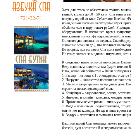
Хотя для этого не обязательно тратить милл
ванной, вплоть до 30 - 50 кв.м. Спа зоны в з
721-32-71
покупку одной из книг Себастьяна Кнейпа: «Е
приведенной системы необходимо будет прио
обойтись еще в пару тысяч рублей. Упрощая
оборудование. В настоящее время существу
изысканный и многофункциональный Спа конц
Остаются два нюанса: во-первых, Спа оборудо
снижение веса или др.), что повлияет на выбо
Во-вторых, при создании Спа дома необходимо
Не стоит гнаться за модными штучками, если 
К созданию неповторимой атмосферы Вашего
Ведь основным клиентом там будете именно 
Итак, основной лейтмотив – Ваши ощущения и
1. Размер – начиная с 1-го квадратного метра
2. Нагрузка – количество постоянных пользова
3. Место – квартира или загородный дом. Важ
строят на местах восходящей силы.
4. Концепция – оздоровление, релакс, эстетика
5. Интерьер и дизайн – классика, модерн, этник
6. Применяемые материалы – минимум пластик
7. Вода – правильная, подготовленная, струк
мягче чем из колодца. Но где в наше время вз
8. Воздух – приточная и вытяжная вентиляци
Ваш домашний Спа комплекс может включать 
бассейн, душ впечатлений и гидромассажная в