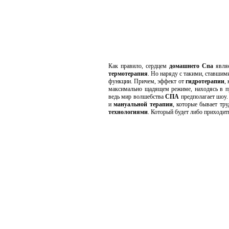
Как правило, сердцем
домашнего Спа
явля
термотерапия
. Но наряду с такими, ставш
функции. Причем, эффект от
гидротерапии
,
максимально щадящем режиме, находясь в п
ведь мир волшебства
СПА
предполагает шоу.
и
мануальной терапии
, которые бывает тр
технологиями
. Который будет либо приходи